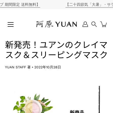
コ
期間限定 送料無料】
【二十四節気「大暑」・サラリ
ン
テ
ン
ツ
に
Search
ス
キ
新発売！ユアンのクレイマ
ッ
プ
スク＆スリーピングマスク
YUAN STAFF 著
2022年10月28日