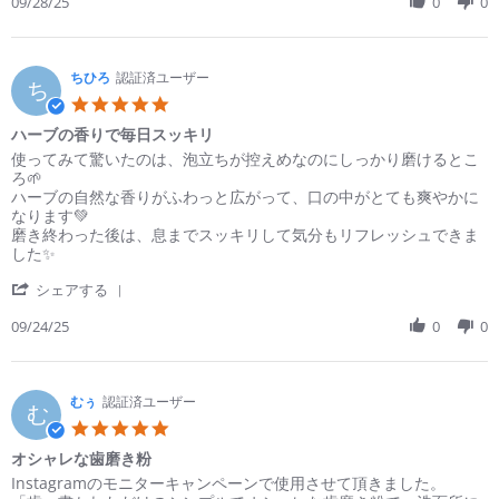
Review
09/28/25
0
0
心
by
地
も
よ
ね
い
on
ちひろ
認証済ユーザー
で
ち
28
す
5.0
Sep
star
ハーブの香りで毎日スッキリ
2025
rating
Review
review
使ってみて驚いたのは、泡立ちが控えめなのにしっかり磨けるとこ
by
stating
ろ🌱
ち
ハ
ハーブの自然な香りがふわっと広がって、口の中がとても爽やかに
ひ
ー
なります💚
ろ
ブ
磨き終わった後は、息までスッキリして気分もリフレッシュできま
on
の
した✨
24
香
'
Sep
り
シェアする
Share
2025
で
Review
09/24/25
0
0
毎
by
日
ち
ス
ひ
ッ
ろ
むぅ
認証済ユーザー
キ
む
on
リ
5.0
24
star
オシャレな歯磨き粉
Sep
rating
2025
Review
review
Instagramのモニターキャンペーンで使用させて頂きました。