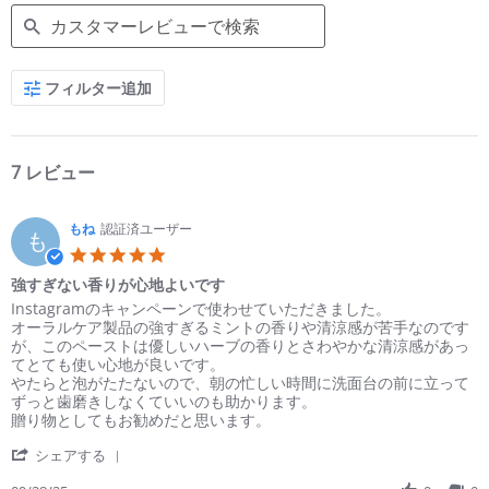
Search
フィルター追加
Reviews
7 レビュー
もね
認証済ユーザー
も
5.0
star
強すぎない香りが心地よいです
rating
Review
review
Instagramのキャンペーンで使わせていただきました。
by
stating
オーラルケア製品の強すぎるミントの香りや清涼感が苦手なのです
も
強
が、このペーストは優しいハーブの香りとさわやかな清涼感があっ
ね
す
てとても使い心地が良いです。
on
ぎ
やたらと泡がたたないので、朝の忙しい時間に洗面台の前に立って
28
な
ずっと歯磨きしなくていいのも助かります。
Sep
い
贈り物としてもお勧めだと思います。
2025
香
'
り
シェアする
Share
が