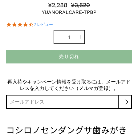
¥2,288
¥3,520
YUANORALCARE-TPBP
4.7
7 レビュー
star
rating
数量セレクタ
バ
リ
エ
ー
売り切れ
シ
ョ
ン
を
再入荷やキャンペーン情報を受け取るには、メールアド
選
レスを入力してください（メルマガ登録）。
択
コシロノセンダングサ歯みがき