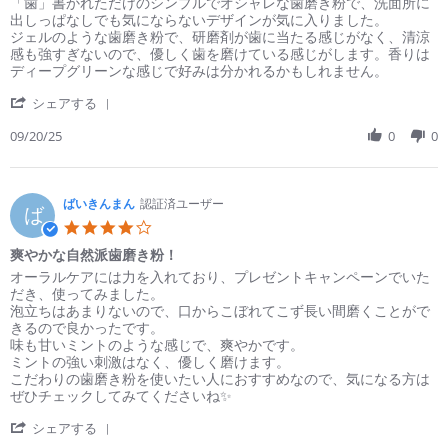
by
stating
「歯」書かれただけのシンプルでオシャレな歯磨き粉で、洗面所に
む
オ
出しっぱなしでも気にならないデザインが気に入りました。
ぅ
シ
ジェルのような歯磨き粉で、研磨剤が歯に当たる感じがなく、清涼
on
ャ
感も強すぎないので、優しく歯を磨けている感じがします。香りは
20
レ
ディープグリーンな感じで好みは分かれるかもしれません。
Sep
な
'
2025
歯
シェアする
Share
磨
Review
09/20/25
0
0
き
by
粉
む
ぅ
on
ばいきんまん
認証済ユーザー
ば
20
4.0
Sep
star
爽やかな自然派歯磨き粉！
2025
rating
Review
review
オーラルケアには力を入れており、プレゼントキャンペーンでいた
by
stating
だき、使ってみました。
ば
爽
泡立ちはあまりないので、口からこぼれてこず長い間磨くことがで
い
や
きるので良かったです。
き
か
味も甘いミントのような感じで、爽やかです。
ん
な
ミントの強い刺激はなく、優しく磨けます。
ま
自
こだわりの歯磨き粉を使いたい人におすすめなので、気になる方は
ん
然
ぜひチェックしてみてくださいね✨️
on
派
'
18
歯
シェアする
Share
Oct
磨