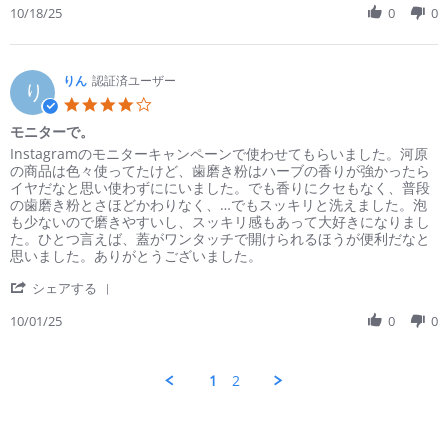
Review
10/18/25
0
0
2025
き
by
粉！
ば
い
き
りん
認証済ユーザー
り
ん
4.0
ま
star
モニターで。
ん
rating
on
Review
review
Instagramのモニターキャンペーンで使わせてもらいました。河原
18
by
stating
の商品は色々使ってたけど、歯磨き粉はハーブの香りが強かったら
Oct
り
モ
イヤだなと思い使わずににいました。でも香りにクセもなく、普段
2025
ん
ニ
の歯磨き粉とさほどかわりなく、…でもスッキリと洗えました。泡
on
タ
も少ないので磨きやすいし、スッキリ感もあって大好きになりまし
1
ー
た。ひとつ言えば、蓋がワンタッチで開けられるほうが便利だなと
Oct
で。
思いました。ありがとうございました。
2025
'
シェアする
Share
Review
10/01/25
0
0
by
り
ん
1
2
on
1
Oct
2025