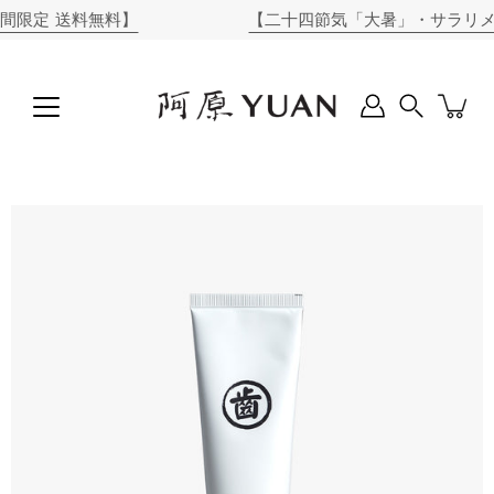
コ
定 送料無料】
【二十四節気「大暑」・サラリメンズ
ン
テ
ン
ツ
に
Search
ス
キ
ッ
商
プ
品
画
像
ラ
イ
ト
ボ
ッ
ク
ス