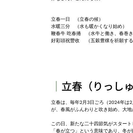
立春一日 （立春の候）
水暖三分 （水も暖かくなり始め）
鞭春牛 吃春捲 （水牛と働き、春巻
好彩頭祝豐收 （五穀豊穣を祈願す
｜
立春（りっし
立春は、毎年2月3日ごろ（2024年
が、春風がふんわりと吹き始め、大地
この日、新たな二十四節気がスタート
「春が立つ」という意味であり、冬が