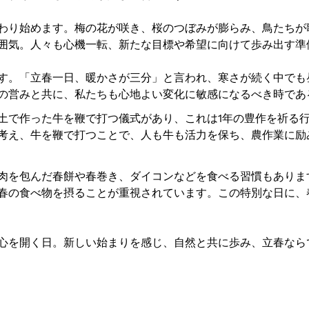
わり始めます。梅の花が咲き、桜のつぼみが膨らみ、鳥たちが
囲気。人々も心機一転、新たな目標や希望に向けて歩み出す準
す。「立春一日、暖かさが三分」と言われ、寒さが続く中でも
の営みと共に、私たちも心地よい変化に敏感になるべき時であ
土で作った牛を鞭で打つ儀式があり、これは1年の豊作を祈る
考え、牛を鞭で打つことで、人も牛も活力を保ち、農作業に励
肉を包んだ春餅や春巻き、ダイコンなどを食べる習慣もありま
春の食べ物を摂ることが重視されています。この特別な日に、
心を開く日。新しい始まりを感じ、自然と共に歩み、立春なら