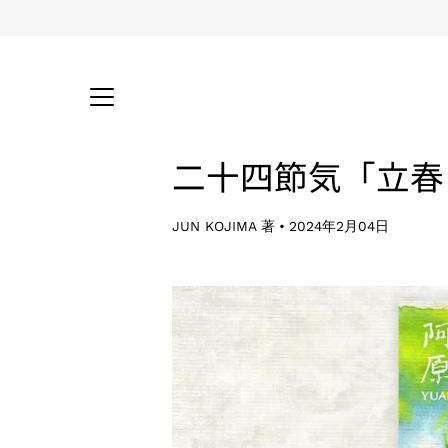
コ
ン
テ
ン
ツ
に
ス
キ
二十四節気「立春
ッ
プ
JUN KOJIMA 著
2024年2月04日