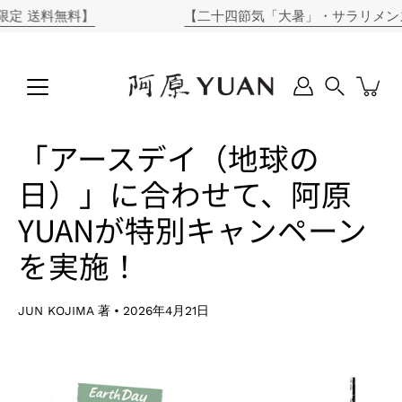
コ
送料無料】
【二十四節気「大暑」・サラリメンズソー
ン
テ
ン
ツ
に
Search
ス
キ
「アースデイ（地球の
ッ
プ
日）」に合わせて、阿原
YUANが特別キャンペーン
を実施！
JUN KOJIMA 著
2026年4月21日