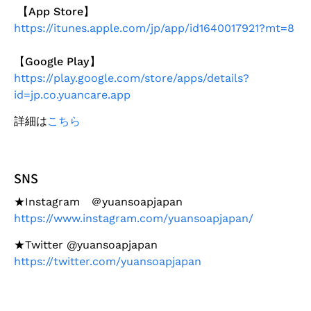
【App Store
】
https://itunes.apple.com/jp/app/id1640017921?mt=8
【Google Play
】
https://play.google.com/store/apps/details?
id=jp.co.yuancare.app
詳細は
こちら
SNS
★Instagram ＠yuansoapjapan
https://www.instagram.com/yuansoapjapan/
★Twitter @yuansoapjapan
https://twitter.com/yuansoapjapan