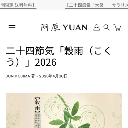
コ
 送料無料】
【二十四節気「大暑」・サラリメンズソー
ン
テ
ン
ツ
に
Search
ス
キ
二十四節気「穀雨（こく
ッ
プ
う）」2026
JUN KOJIMA 著
2026年4月20日