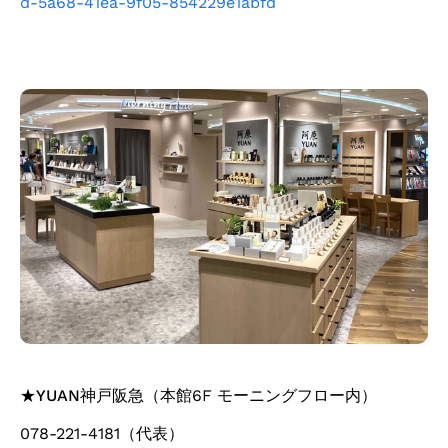
d-5a68-41ea-9f05-854229e1abfd
★
YUAN神戸阪急
（本館6F モーニングフロー内）
078-221-4181（代表）