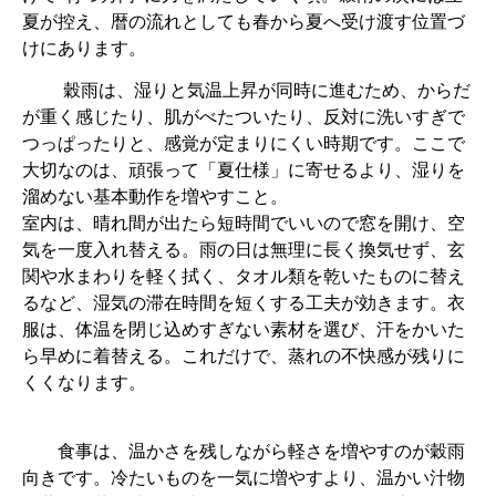
夏が控え、暦の流れとしても春から夏へ受け渡す位置づ
けにあります。
穀雨は、湿りと気温上昇が同時に進むため、からだ
が重く感じたり、肌がべたついたり、反対に洗いすぎで
つっぱったりと、感覚が定まりにくい時期です。ここで
大切なのは、頑張って「夏仕様」に寄せるより、湿りを
溜めない基本動作を増やすこと。
室内は、晴れ間が出たら短時間でいいので窓を開け、空
気を一度入れ替える。雨の日は無理に長く換気せず、玄
関や水まわりを軽く拭く、タオル類を乾いたものに替え
るなど、湿気の滞在時間を短くする工夫が効きます。衣
服は、体温を閉じ込めすぎない素材を選び、汗をかいた
ら早めに着替える。これだけで、蒸れの不快感が残りに
くくなります。
食事は、温かさを残しながら軽さを増やすのが穀雨
向きです。冷たいものを一気に増やすより、温かい汁物