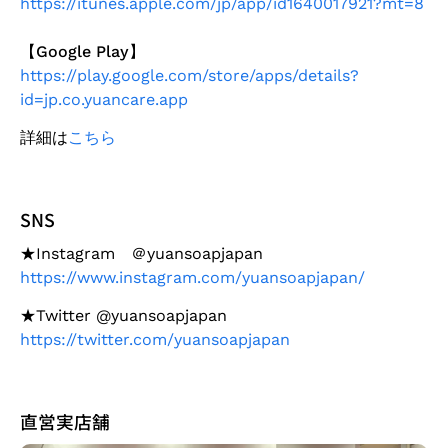
https://itunes.apple.com/jp/app/id1640017921?mt=8
【Google Play
】
https://play.google.com/store/apps/details?
id=jp.co.yuancare.app
詳細は
こちら
SNS
★Instagram ＠yuansoapjapan
https://www.instagram.com/yuansoapjapan/
★Twitter @yuansoapjapan
https://twitter.com/yuansoapjapan
直営実店舗