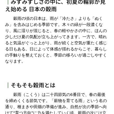
┃
みずみずしさの中に、初夏の輪郭が見
え始める 日本の穀雨
穀雨の頃の日本は、雨が「冷たさ」よりも「ぬく
み」を含みはじめる季節です。木々の緑が一段濃くな
り、風に湿りが混じると、春の軽やかさの中に、ほんの
少しだけ夏の気配が立ち上がってきます。一方で、晴れ
ると気温がぐっと上がり、雨が続くと空気が重たく感じ
る日もある。日によって体感が揺れるからこそ、暮らし
の手触りを整えておくと、季節の移ろいが過ごしやすく
なります。
┃
そもそも穀雨とは
穀雨（こくう）は二十四節気の6番目で、春の最後
を締めくくる節気です。「穀物を育てる雨」という名の
通り、種まきや田畑の準備が進み、自然が次の季節へ向
けて“育つ方向”に力を満たしていく頃。穀雨の次には立