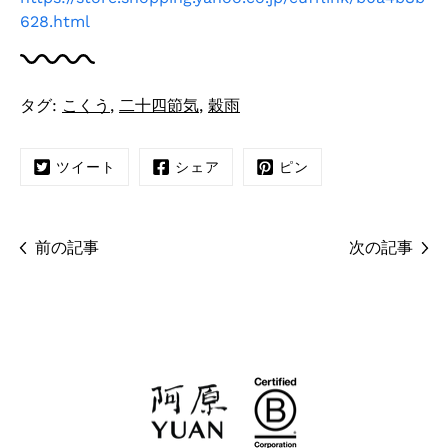
628.html
タグ:
こくう
,
二十四節気
,
穀雨
ツイート
シェア
ピン
前の記事
次の記事