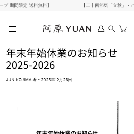
コ
期間限定 送料無料】
【二十四節気「立秋」・ハイビ
ン
テ
ン
ツ
に
Search
ス
キ
年末年始休業のお知らせ
ッ
プ
2025-2026
JUN KOJIMA 著
2025年12月26日