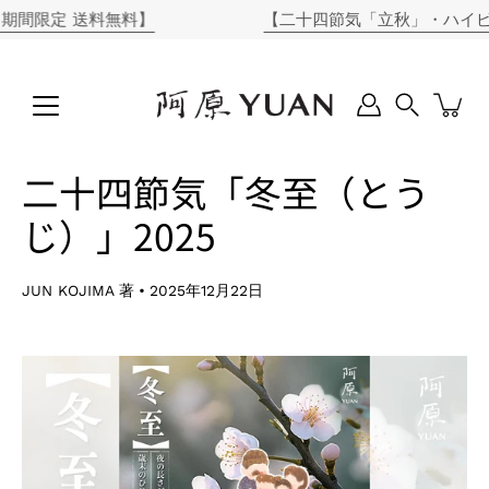
コ
定 送料無料】
【二十四節気「立秋」・ハイビスカス
ン
テ
ン
ツ
に
Search
ス
キ
二十四節気「冬至（とう
ッ
プ
じ）」2025
JUN KOJIMA 著
2025年12月22日