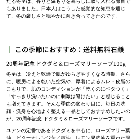
たる冬至は、香りと温もりを暮らしに取り入れる節目で
もありました。日本人はこうした感覚的な知恵を通じ
て、冬の厳しさと穏やかに向き合ってきたのです。
┃
この季節におすすめ：送料無料石鹸
20周年記念 ドクダミ＆ローズマリーソープ100g
冬至は、冷えと乾燥で肌がゆらぎやすくなる時期。さら
に、暖房による乾いた空気や、厚着によるムレ・皮脂の
こもりで、肌のコンディションが「乾くのにベタつく」
「すっきり洗いたいのに刺激は避けたい」と感じること
も増えてきます。そんな季節の変わり目に、毎日の洗
顔・洗身を心地よく整える一品としておすすめしたいの
が、20周年記念 ドクダミ＆ローズマリーソープです。
ユアンの定番であるドクダミを中心に、ローズマリー葉
油、ビターオレンジ葉／枝油、レモン果皮油を重ねた限