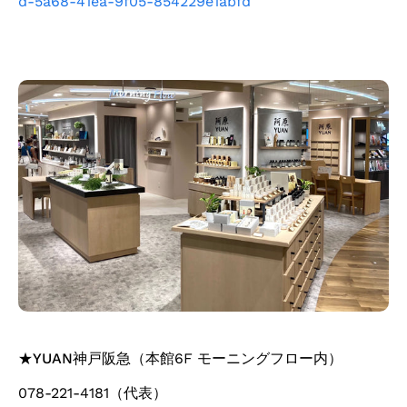
d-5a68-41ea-9f05-854229e1abfd
★
YUAN神戸阪急
（本館6F モーニングフロー内）
078-221-4181（代表）