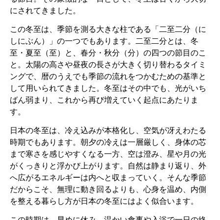
にされてきました。
この冬至は、季節を測る大きな柱である「二至二分（に
しにぶん）」の一つでもあります。二至二分とは、冬
至・夏至（至）と、春分・秋分（分）の四つの節目のこ
と。太陽の高さや昼夜の長さが大きく切り替わるタイミ
ングで、暦のうえでも季節の流れをつかむための基準と
して用いられてきました。冬至はその中でも、光がいち
ばん弱まり、これから再び増えていく起点にあたりま
す。
日本の冬至は、冷え込みが本格化し、空気が冴えわたる
時期でもあります。朝夕の冷えは一層厳しく、身体の芯
まで寒さを感じやすくなる一方、空は澄み、星や月の光
がくっきりと浮かび上がります。自然は静まり返り、外
へ広がるエネルギーは内へと収まっていく。そんな季節
だからこそ、無理に動き回るよりも、心身を温め、内側
を整える暮らし方が日本の冬至にはよく似合います。
この時期は、早めに休み、温かい食事や入浴で一日の終