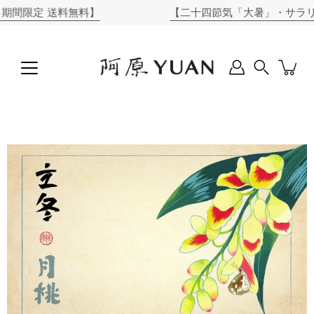
コ
定 送料無料】
【二十四節気「大暑」・サラリメンズ
ン
テ
ン
ツ
に
Search
ス
キ
ッ
プ