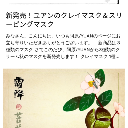
るツヤ髪へ。ヘアコンディショニング成分が髪の内部ま
クリーム（販売名：ユアンボディクリームYM） 該当
で浸透し、髪のダメージを補修。枝毛や切れ毛を防ぎ、
ロット EXP:2024.04.20 ■ 回収方法 最下部お問い合
新発売！ユアンのクレイマスク＆スリ
パサつきやゴワつきのある髪をやわらかな手触りに。...
わせ先に大変お手数ですが、ご連絡の上、お申し出くだ
ーピングマスク
さいませ。その際にご案内いたします。 ■危惧される
具体的な健康被害 成分表示不備による自主回収であり、
みなさん、こんにちは。いつも阿原/YUANのページにお
本製品の品質、安全性に問題はございません。 また、本
立ち寄りいただきありがとうございます。 ∣新商品は３
製品は化粧品基準を満たす成分を配合しているため、本
種類のマスク さてこのたび、阿原/YUANから3種類のク
件に起因する健康被害の発生はないと考えられます。な
リーム状のマスクを新発売します！ クレイマスク 1種類
お、現在までに健康被害の報告はございません。 ■お
（グローイング クレイマスク）と スリーピングマスク 2
問い合わせ先 クラフトパークス株式会社 住所：大
種類（エンリッチング、モイスチャライジング）です。
阪市中央区谷町3-1-12 TEL：06-6941-6038 FAX：
〇グローイング クレイマスク 5,940円（税込）
06-6943-8332
やわらかくなめらかなテクスチャーの泥マスク。バスタ
イムの洗顔後にこのクレイマスクを伸ばし少し時間を置
いてから洗い流すことで、毛穴の汚れや古い角質を一緒
に取り除いてくれます。角質オフされたお肌は、ワント
ーン明るくなり、透明感のある素肌へ。肌触りのよいな
めらかな素肌になりたい方へオススメです。 ご使用
方法：（例）お風呂で洗顔 → クレイマスク → 湯舟につ