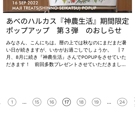
・大暑 07月23日 ・立秋 08月07日 ・処暑 08月23
もち、おはぎを食べるのもこうしたお供え物から来てい
日 ・白露 09月08日 ・秋分 09月23日 ・寒露 10月
ます。 そんな秋分のこの時期は、 阿原YUANでは「緑
08日 ・霜降 10月23日 ・立冬 11月07日 ・小雪 11月
豆」のハーブを使用したハトムギリョクトウソープをお
あべのハルカス『神農生活』期間限定
22日 ・大雪 12月07日 ・冬至 12月22日...
求めやすい10％OFFにてご提供いたします。 【特別
ポップアップ 第３弾 のおしらせ
10％OFF期間】 2022年9月23日（金）～10月7日
（金） ・緑豆薏仁（はとむぎリョクトウ）ソープ 毛穴
みなさん、こんにちは。暦の上では秋なのにまだまだ暑
汚れをきれいに落しながら、きめ細かい透明肌へ。汚れ
い日が続きますが、いかがお過ごしでしょうか。 ┃7
や角質によるくすみを改善し、毛穴を洗浄します。潤い
月、8月に続き『神農生活』さんでPOPUPをさせていた
のあるみずみずしく透明感のある美肌へ導きます。
だきます！ 前回多数プレゼントさせていただきました
¥1,540 (税込) → ¥1,386 (税込) 二十四節気2022 ・
5,000円以上購入でユアン今治タオルは今回もキャンペ
立春 02月04日 ・雨水 02月19日 ・啓蟄 03月05日
ーンいたします。ソープ2個お買い上げで10％OFFも同
・春分 03月21日 ・清明 04月05日 ・穀雨 04月20
時開催。また、9/19（月）の敬老の日のプレゼントにお
日 ・立夏 05月05日 ・小満 05月21日 ・芒種 06月
すすめのヘアブラシ 金好梳も応援割引あります。 ┃期
06日 ・夏至 06月21日 ・小暑 07月07日 ・大暑 07
間限定拡張POPUPを記念しまして、 ①5,000円以上ご
1
…
15
16
17
18
19
…
24
月23日 ・立秋 08月07日 ・処暑 08月23日 ・白露
前
購入で「ユアンフェイスタオル アイボリー（今治タオル
09月08日 ・秋分 09月23日 ・寒露 10月08日 ・霜
×CLEANMELL）」を１枚プレゼントといたします。併
降 10月23日 ・立冬 11月07日 ・小雪 11月22日 ・大
せて同商品をPOPUP期間限定価格にて販売もございま
雪 12月07日 ・冬至 12月22日 ・小寒 01月06日 ・大
す。 ②100ｇソープ２個以上お買い上げのお客様限定
寒 01月20日 阿原YUAN日本正規代理店では、こちら