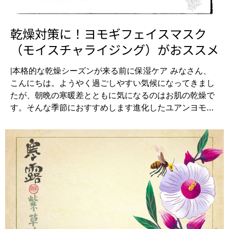
ソープをお得な価格でお買上いただけるキャンペーンを
リームを洗い流した後の素肌を触るのが嬉しくなりま
いたします。このユチャ油、なかなか馴染みがない名前
す。みずみずしく潤った弾む肌へ導く、乾燥が気になる
かもしれませんが、椿油として有名です。 【特別
乾燥対策に！ヨモギフェイスマスク
方にオススメです。 ご使用方法例：（例）洗顔 → 化
10％OFF期間】 2022年10月23日（日）～11月6日
（モイスチャライジング）がおススメ
粧水 → エッセンスオイルや美容液 → スリーピングマス
（日） ・クチャソープ 苦茶 固形石けん100g ツバキと
ク ...
黒胡麻オイル配合でお肌に潤いを。苦茶はツバキ科の植
|本格的な乾燥シーズンが来る前に保湿ケア みなさん、
物でお肌に浸透しやすく、潤いを与えます。長時間のエ
こんにちは。ようやく過ごしやすい気候になってきまし
アコンなどでひどく乾燥しているお肌の方におすすめで
たが、朝晩の寒暖差とともに気になるのはお肌の乾燥で
す。乾燥する季節にはまさにピッタリな石けんです。
す。そんな季節におすすめします進化したユアンヨモギ
¥2,145 (税込) → ¥1,930 (税込) ｜二十四節気
フェイスマスク（モイスチャライジング）。 やわらかく
2022 ・立春 02月04日 ・雨水 02月19日 ・啓蟄 03
肌に密着する新感覚ゲルマスク。乾燥しがちな肌を優し
月05日 ・春分 03月21日 ・清明 04月05日 ・穀雨
く包み込むスペシャルケアで、強さみなぎる輝き溢れる
04月20日 ・立夏 05月05日 ・小満 05月21日 ・芒
肌へ。 ヨモギの持つ生命力を素肌で感じていただけま
種 06月06日 ・夏至 06月21日 ・小暑 07月07日 ・
す。 |潤いの追求 このヨモギフェイスマスクは、「潤
大暑 07月23日 ・立秋 08月07日 ・処暑 08月23日
い」 を追求した天然ゲルマスクが特徴。保湿成分をたっ
・白露 09月08日 ・秋分 09月23日 ・寒露 10月08
ぷりと配合し、ゲル特有のやわらかさで肌にピタッと密
日 ・霜降 10月23日 ・立冬 11月07日 ・小雪 11月22
着することで肌の奥深くまで水分を浸透させます。通常
日 ・大雪 12月07日 ・冬至 12月22日 ・小寒 01月06
のシートマスクに比べ20％もの水分量を高め、潤いを長
日 ・大寒 01月20日 阿原YUAN日本正規代理店では、