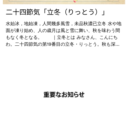
二十四節気「立冬（りっとう）」
水始冰，地始凍，人間幾多風雪，未品秋濃已立冬 水や地
面が凍り始め、人の歳月は風と雪に舞い、秋を味わう間
もなく冬となる。 ｜立冬とは みなさん、こんにち
わ。二十四節気の第19番目の立冬・りっとう。秋も深ま
り、冬の気配を感じれる頃、冬の始まりです。 朝晩は涼
しく、やや寒くもあり紅葉はまだ本格的には色づいてい
ませんが、北の国ではもうすぐ初冠雪というところもあ
るかもしれません。また、「亥の子の日」と言って、こ
たつを出す日とも言われています。 ｜そんな立冬の
この時期は、 阿原YUANでは「月桃」を特集します。ヨ
モギとともにユアンにとっても特に大事なハーブのげっ
とう使用した下記の商品をお得な価格でお買上いただけ
るキャンペーンをいたします。 【特別10％OFF期
間】 2022年11月7日（月）～11月21日（月） ・月桃
（げっとう） 石鹸100g 南国の天然のめぐみたっぷり。
ハリを与えてくれます。保湿力に優れ、乾燥した年齢肌