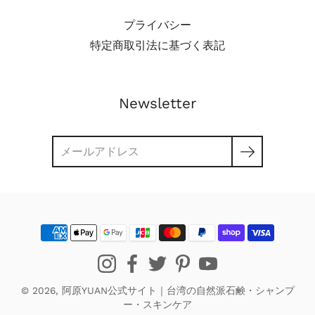
------------- 今後の出店予定●10月4日（火）～10月7
プライバシー
日（金） 「台湾ウィーク」 横浜市役所1階アトリウ
ム、北プラザ Instagram ＠
特定商取引法に基づく表記
yuansoapjapan https://www.instagram.com/yuansoapja
@yuansoapjapan https://twitter.com/yuansoapjapan
Newsletter
検
索
© 2026,
阿原YUAN公式サイト｜台湾の自然派石鹸・シャンプ
ー・スキンケア