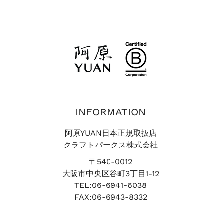
100ｇソープ10％引きクーポン配布。 ③POPUP限定セ
のオフィシャルサイトをはじめ、InstagramやTwitterで
ットなどを特別価格にて販売！1.水噹噹セット(ｽｲﾀﾞﾝﾀﾞﾝｾ
も随時情報を発信しています。 ぜひフォローして、一緒
ｯﾄ)（ヨモギフェイスマスク、ローズリップクリーム、
に楽しんでくださいね ...
18gハトムギリョクトウソープ）2.艾草健康セット(ｱｲﾂｧｵ
ｼﾞｪﾝｶﾝｾｯﾄ)（30gヨモギハンドクリーム、50mlヨモギシ
ャンプー、50mlコンディショナー、ヨモギソープ、白月
ソープ18gソープ２個、ヨモギ入浴剤）3.悦方アロマスプ
レー ユアンでは、天然ハーブを使用し、ユアン独自に組
み合わせたレシピで作られた商品が沢山ございます。ど
れにしようか迷った時には、スタッフにぜひお声がけく
INFORMATION
ださい。季節やお客さまに合った商品をご提案させてい
ただきます。---------------------------------------
阿原YUAN日本正規取扱店
-------------------------＜出店情報＞『神農生活』期
クラフトパークス株式会社
間限定拡張ポップアップ【会場】 あべのハルカス タ
〒540-0012
ワー館１０階 神農生活レジ横【期間】 2022年8月11日
大阪市中央区谷町3丁目1-12
（木）～ 8月16日（火）6日間【営業時間】 午前10時
TEL:06-6941-6038
～午後8時【阿原YUAN商品説明販売員】 午前10時～午
FAX:06-6943-8332
後6時30分※休憩等で販売員不在の場合がございます。-
---------------------------------------------------