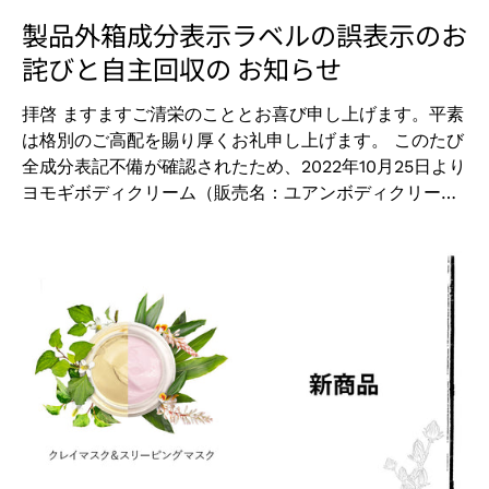
にうるおいとハリを与え、しっとりやわらかな肌へ導き
製品外箱成分表示ラベルの誤表示のお
ます。 ¥1,870 (税込) → ¥1,683 (税込) ・ゲット
詫びと自主回収の お知らせ
ウスカルプシャンプー 月桃洗頭水-賦活 250mL ダメー
ジヘアを補修し、美しいツヤのある髪へ。月桃（保湿成
拝啓 ますますご清栄のこととお喜び申し上げます。平素
分）配合でダメージヘアを補修し、乾燥や切れ毛、枝毛
は格別のご高配を賜り厚くお礼申し上げます。 このたび
を防ぎます。加水分解ダイズタンパク（ヘアコンディシ
全成分表記不備が確認されたため、2022年10月25日より
ョニング成分）がカーラやパーマにより柔軟性を失った
ヨモギボディクリーム（販売名：ユアンボディクリーム
髪につやと滑らかさを与えます。 ¥3,410 (税込) →
YM）を自主回収させていただくことになりました。 お
¥3,069 (税込) ・ゲットウコンディショナー 月桃潤髮
客様には多大なるご迷惑をおかけすることになり、心よ
乳-賦活 250mL ダメージヘアを補修し、自然で健やかな
りお詫び申し上げます。 今回の事態を厳粛に受け止め、
ツヤを与えます。ユアンコンディショナーは、ノンシリ
今後とも安心して商品をご販売いただけるよう、より一
コン。植物エキス（ヘアコンディショニング成分）が髪
層の品質管理に努めてまいる所存でございます。 何卒ご
の内部まで浸透し、潤いを与えます。ハチミツ成分によ
理解とご協力を賜りますよう宜しくお願い申し上げま
り髪を柔らかく整え、毛先までさらっと滑らかでツヤの
す。 敬具 ■ 回収理由 製品外箱の全成分表記の不備。
ある髪に導き、しなやかで櫛筋りのよい美しい髪へ。
【誤】フェノキシエタノー 【正】フェノキシエタノ
¥3,410 (税込) → ¥3,069 (税込) ・ゲットウトリー
ール 末尾文字「ル」の欠如による表記不備。 なお、製
トメント 月桃護髮膜-賦活 150g 週一回のスペシャルケ
品容器貼付の全成分表示ラベルは正しい表記となってお
ア。髪のダメージを保湿・補修し、しっとりと弾力のあ
り、問題ございません。 ■ 該当商品 ヨモギボディ