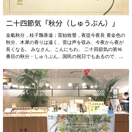
ん！ ぜひ、新感覚フェイスマスクで、肌の角質層まで潤
ちなみに、日本のユアンでは紫草洛神をハイビスカスソ
いが届く感覚をお試しください。 ヨモギフェイスマス
ープとして長らく販売しています。紫草洛神というのは
ク（モイスチャライジング） |期間限定お求めやすい価
正確にはローゼルとムラサキのことを指しますが、ハイ
二十四節気「秋分（しゅうぶん）」
格 【特別20％OFF期間】 2022年10月20日（木）～10
ビスカスティーなどと同じくローゼル使用であのハイビ
月27日（木） 5枚箱入り ￥5,940-(税込）---＞
スカスの花ではありませんが、今後も末永くご使用いた
金氣秋分，桂子飄香遠；雷始收聲，夜從今夜長 黄金色の
￥4,752-(税込） まずは一度使ってみたい方へ。1枚売
だければ幸いです。もちろん、あのハイビスカスの花の
秋分、木犀の香りは遠く、雷は声を収み、今夜から夜が
りをご用意しました！ 1枚売り ￥1,320-（税込） 阿
エキスも使用しております。 【特別10％OFF期間】
長くなる。 みなさん、こんにちわ。 二十四節気の第16
原YUAN日本正規代理店では、こちらのオフィシャルサ
2022年10月8日（土）～10月23日（日） ・紫草洛神
番目の秋分・しゅうぶん。国民の祝日でもあるので、馴
イトをはじめ、InstagramやTwitterでも随時情報を発信
（ハイビスカス） ソープ100g 古い角質をケアし、艶や
染み深い二十四節気の一つかと思います。ちなみに、秋
しています。 ぜひフォローして、一緒に楽しんでくださ
かな美肌へ導きます。つっぱり感を和らげながら、さっ
分と春分の休日ですが、前年の2月に官報の公告欄で広
いね Instagram ＠
ぱりと洗いあげ、透き通るような美しい肌へ。日やけに
告されます。世界的に見ても天文学で毎年異なる日とな
yuansoapjapan https://www.instagram.com/yuansoapj
よるシミ、そばかすも防ぎます。 ¥1,540 (税込) →
る祝日は珍しいそうです。そして国民の祝日としては、
Twitter
¥1,386 (税込) ・紫草洛神（ハイビスカス） 串型ソープ
「祖先をうやまい、なくなった人々をしのぶ。」とされ
@yuansoapjapan https://twitter.com/yuansoapjapan
100g ¥2,200 (税込) → ¥1,980 (税込) ｜二十四節
ています。 秋分とは 昼と夜の長さが等しくなる日、
気2022 ・立春 02月04日 ・雨水 02月19日 ・啓蟄
暑さ寒さも彼岸までなどで記憶されている方も多いかと
03月05日 ・春分 03月21日 ・清明 04月05日 ・穀
思います。彼岸とは、春分・秋分を中日としその前後3
雨 04月20日 ・立夏 05月05日 ・小満 05月21日 ・
日間の計7日間を指します。この時に行う仏事を彼岸会
芒種 06月06日 ・夏至 06月21日 ・小暑 07月07日
と言い、前述のとおり、祖先に感謝をする日です。ぼた