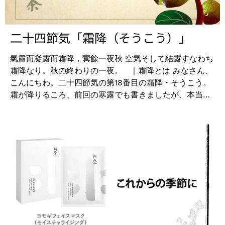
かって少し時間を置く → 洗い流す 〇スリーピング
マスク（エンリッチング） 6,490円（税込） 桜のよ
うにやさしいピンク色のクリーム。洗顔後に化粧水や美
二十四節気「霜降（そうこう）」
容液で整えたあと、エンリッチングで蓋をするようにク
リームをのばします。睡眠中に角質のすみずみまで潤い
氣肅而凝露而霜降，蓂餘一夜秋 空気そして結露すなわち
を届ける夜用の保湿クリーム。過酷な環境で生き抜くエ
霜降なり。秋の終わりの一夜。 ｜霜降とは みなさん、
ーデルワイスの植物幹細胞と❝保湿の王様❞と呼ばれるシ
こんにちわ。二十四節気の第18番目の霜降・そうこう。
アバター（保湿成分）が配合されています。夜寝る前に
霜が降りるころ、前回の寒露でも書きましたが、本当に
つけるだけの簡単ケアで潤いやハリを与え、キメ細かい
朝が寒くなってきました。暖かい布団が恋しくなりつつ
ふっくらとした肌へ導きます。今よりも1ランク上の肌を
あるこの時期、北のほうから紅葉も色づき始めます。秋
目指したい方へオススメです。 ご使用方法：（例）洗
の味覚も楽しめるいい季節です。 ちなみにこの霜
顔 → 化粧水 → エッセンスオイルや美容液 → スリーピ
降、”しもふり”とも読みます。そう、牛肉の赤身に脂肪
ングマスク 〇スリーピングマスク（モイスチャラ
が網目のように入っているものです。”そうこう”よりし
イジング） 5,720円（税込） 乳白色のぷるんとした
もふりのほうが馴染みがありますね。あとは東京の駒込
みずみずしいクリーム。こちらもエンリッチングと同じ
駅近くにある霜降銀座商店街、こちらも素敵な場所です
ように、寝る前のスキンケアの最後のお手入れにご使用
ね。昔ながらの下町商店街という感じで。読み方は”しも
ください。さらっとしたクリームを顔全体につけると、
ふり”です。 ｜そんな霜降のこの時期は、 阿原YUANで
美容成分が毛穴から浸透していくような感覚になりま
は「苦茶」を特集し、貴重なユチャ種子油が豊富な苦茶
す。一晩かけて角質層の奥深くまで水分を届け、翌朝ク