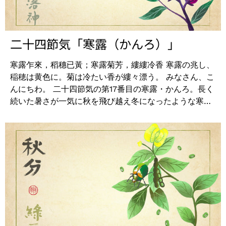
時間キープすることができます。 |主成分のヨモギエキ
こちらのオフィシャルサイトをはじめ、Instagramや
ス 主成分のヨモギエキスは、豊富なビタミンⅭとクロロ
Twitterでも随時情報を発信しています。...
フィルがなめらかで弾力のある肌に導きます。 ネムノキ
樹皮エキスは、肌のキメを整え、トーンアップさせ肌に
二十四節気「寒露（かんろ）」
透明感を与えます。コメヌカエキスには豊富なポリフェ
ノールが含まれており、肌にハリとツヤを与えます。 こ
寒露乍來，稻穗已黃；寒露菊芳，縷縷冷香 寒露の兆し、
の天然ゲルマスクは、フェイスマスクとしての使用後
稲穂は黄色に。菊は冷たい香が縷々漂う。 みなさん、こ
は、お湯に溶かすことによってボディケアにもお使いい
んにちわ。 二十四節気の第17番目の寒露・かんろ。長く
たただける環境にやさしい素材でできています。植物や
続いた暑さが一気に秋を飛び越え冬になったような寒さ
海藻でつくられていますので、フットバスとしてのご使
を感じますが、急激な気温の変化にくれぐれもお体お気
用をオススメします！ ＜ご使用方法＞ ①洗顔後、白
をつけください。 ｜寒露とは そのものの意味自体は
いプラシートと青い布シートを取り除き、ゲルマスクを
夏の終わりから秋の初めにかけて野の草に降りる冷たい
お顔に密着させてください。 ②10分～15分置き、シート
露のこといいます。確かにここ数日は朝はめっきり寒く
をはがした後は、指先で軽くマッサージしながら美容成
なってきています。また、この時期は、雁などの冬の鳥
分をなじませてください。 ③使用したゲルマスクをお湯
が飛来し始め、菊の花も咲き、実りの収穫が訪れます。
に溶かし、フットバスなどのボディケアとしてお使いく
天候も安定しだして、秋の澄み切った空を感じられま
ださい。 使用回数：週1回か2回のスペシャルケアにご
す。 ｜そんな寒露のこの時期は、 阿原YUANでは「ロ
使用ください。 やわらかな天然ゲルシートが肌に密着
ーゼル」のハーブを使用した紫草洛神（ハイビスカス）
する感覚は気持ちよく、やみつきになるかもしれませ
ソープをお求めやすい10％OFFにてご提供いたします。