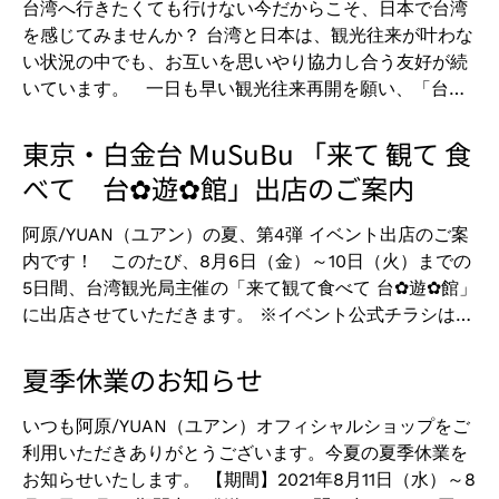
台湾へ行きたくても行けない今だからこそ、日本で台湾
うになるの？皆さんそれぞれ感じ方は違います。 ポップ
います。 台湾観光局では、現在 「台日友好謝謝キャン
を感じてみませんか？ 台湾と日本は、観光往来が叶わな
アップストアでは、手洗い器をご用意しておりますの
ペーン」 を開催中です。 阿原/YUAN（ユアン）も参加
い状況の中でも、お互いを思いやり協力し合う友好が続
で、ユアンの石けんを実際にお試しいただき、香りや洗
しておりますので、ぜひご利用ください。 詳しくは、
いています。 一日も早い観光往来再開を願い、「台湾
いあがりを体験してください！ スタッフ一同、皆さま
こちらのNEWS記事をご確認ください。 ⇒
加油！日本ガンバレ！」の思いを込めて、台湾関連店
のご来店を心よりお待ちしております。 -------------
https://yuancare.co.jp/blogs/news/news20210806_2
100店舗以上が参加の 『台日友好謝謝キャンペーン』 に
東京・白金台 MuSuBu 「来て 観て 食
---------------------------------------------------
そして、大好評！夏季限定の阿原/YUAN（ユアン）ポ
阿原/YUAN（ユアン）も参加させていただきます！
＜出店情報＞ ★阿原/YUAN（ユアン）ポップアップスト
べて 台✿遊✿館」出店のご案内
ーチ付きトライアルセットも発売中です！
1.YUAN誠品生活日本橋店 阿原/YUAN（ユアン）では、
ア★ 【会場】 大阪天王寺ミオ本館 西側エスカレータ
https://yuancare.co.jp/blogs/news/20210730
誠品生活日本橋店にて、3000円以上お買い上げで10%オ
ー横スペース 【期間】 2021年9月1日（水）～ 7日
阿原/YUAN（ユアン）の夏、第4弾 イベント出店のご案
フのクーポンをご用意しました。 台湾観光局ホームペー
（水）7日間 【時間】 午前11時～午後８時 -----------
内です！ このたび、8月6日（金）～10日（火）までの
ジ ⇒ 台日友好謝謝キャンペーン ⇒ キャンペーン対象店
---------------------------------------------------
5日間、台湾観光局主催の「来て観て食べて 台✿遊✿館」
舗 ⇒ 関東 ⇒ YUAN誠品生活日本橋 をクリック 店舗情
---
に出店させていただきます。 ※イベント公式チラシはこ
報の下に「Coupon」がついていますので、画面を携帯
ちら 東京・白金台のMuSuBuで行われるこのイベント
で見せるか（※スクリーンショット可）プリントアウト
は、台湾をイロイロ遊ぼうがテーマになっており、見て
夏季休業のお知らせ
してお店にご提示ください。 店舗用クーポンはこちら
食べて遊べる様々な企画が用意されています！ 今大人
2.阿原/YUAN(ユアン)日本総代理店-オフィシャルショ
気の台湾カステラをはじめとする本場の台湾グルメ、
いつも阿原/YUAN（ユアン）オフィシャルショップをご
ップ 『2021台湾加油！日本ガンバレ！一緒に謝謝キャン
漢方と漢方茶の講座、ミニランタン作りのワークショッ
利用いただきありがとうございます。今夏の夏季休業を
ペーン』限定優待。3,000円以上お買い上げで10％off。
プ、 台湾の観光パネルや映像の上映などもあり、台湾を
お知らせいたします。 【期間】2021年8月11日（水）～8
下記のURLからアクセスしていただくか、ご購入手続き