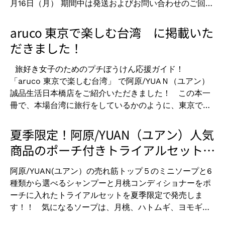
より近くに感じていただけます。 阿原/YUAN（ユア
月16日（月） 期間中は発送およびお問い合わせのご回答
の際にクーポンコード【AFINIAFID2021J&T】の入力を
ン）は、台湾オーガニックハーブで丁寧につくられた石
をお休みさせていただきます。お客様におかれましては
お願いいたします。※他の割引と併用はできません。期
けんをはじめ、多数のケア商品を揃えて出店いたします
ご不便おかけいたしますが、何卒ご容赦お願いいたしま
aruco 東京で楽しむ台湾 に掲載いた
間中お一人様1回までのご利用が可能です。 ECサイト用
ので、この機会にぜひ遊びに来て下さい！！ 「来て観
す。 なお、ご注文自体は随時お受けしております。夏季
だきました！
クーポンはこちら ★クーポン利用期間：2021年8月6日
て食べて 台＊遊＊館」 特典として、5000円（税込）以
休業明けの8月16日（月）より順次、発送およびお問い
（金）~2021年9月5日（日） また、期間中にキャンペ
上のお買いもので、小籠包の形をしたかわいらしいハト
合わせのご回答をいたします。 よろしくお願いいたしま
ーン加盟店に行って、食事やお買いものをされた方で、
旅好き女子のためのプチぼうけん応援ガイド！
ムギソープ（50g）をプレゼントいたします。 ※先着順
す。
お食事や購入品の写真に、指定のハッシュタグをつけて
「aruco 東京で楽しむ台湾」 で阿原/YUAＮ（ユアン）
となりますので、ぜひ早めにお越しください！ 夏をあ
Instagramに投稿すると、抽選で素敵な台湾グッズが当
誠品生活日本橋店をご紹介いただきました！ この本一
ざやかに彩る台湾イベントで皆さまにお会いできますこ
たるキャンペーンも実施されています。 ＜Instagram
冊で、本場台湾に旅行をしているかのように、東京で台
とを楽しみにしています。 -------------------------
キャンペーン投稿方法＞ STEP1 Instagramアプリのダ
湾を満喫できる特集が盛り沢山。 小籠包に魯肉飯はもち
--------------------------------------- ＜出店情報
ウンロード STEP2 台湾観光局の公式アカウント（＠
ろん、 話題の台湾カステラやジーパイ（台湾唐揚げ）、
夏季限定！阿原/YUAN（ユアン）人気
＞ ★ 来て観て食べて 台＊遊＊館 ★ 【会場】
taiwan)をフォロー STEP3 特定ハッシュタグを４つ付
鹹豆漿や豆花など東京や自宅で楽しめるグルメ情報が満
商品のポーチ付きトライアルセット発
MuSuBu 東京都港区白金台4-9-19
けて写真を投稿 ＃台日友好謝謝キャンペーン ＃
載！そのほか、かわいい台湾雑貨からエンタメ、パワー
HAPPO-EN URBAN SQUARE 1・2F ※阿
売！！
台湾観光局 ＃お店の名前 （#YUAN誠品生活日本
スポット情報まで、台湾本国の旅行本だったかな？と感
原/YUANは2F物販コーナーにての販売です。 【期
阿原/YUAN(ユアン）の売れ筋トップ５のミニソープと6
橋） ＃投稿写真のキーワード （料理やグッズの名
じるくらいぎっしりと濃い東京の台湾情報が紹介されて
間】 2021年8月６日（金）～ 10日（火）５日間 【時
種類から選べるシャンプーと月桃コンディショナーをポ
称） 阿原/YUAN(ユアン）日本代理店の公式Instagram
います。 阿原/YUAN（ユアン）は、素肌力をぐぐっと
間】 午前11時～午後6時 ---------------------------
ーチに入れたトライアルセットを夏季限定で発売しま
ページもございます。 ＠yuansoapjapan こちらでもキ
上げる台湾発の優秀コスメ♡のコーナーでも取り上げて
--------------------------------------
す！！ 気になるソープは、月桃、ハトムギ、ヨモギ、
ャンペーンの情報や商品情報など随時発信していますの
いただき、大人気阿原の人気アイテムをチャート化。ぜ
ハイビスカス、四神の5つです。 南国のめぐみたっぷ
でぜひご覧ください。 また商品投稿の際には、阿