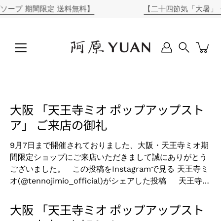
コ
ープ 期間限定 送料無料】
【二十四節気「大暑」・
ン
テ
ン
ツ
に
Search
ス
キ
ッ
プ
大阪 「天王寺ミオ ポップアップスト
ア」 ご来店の御礼
9月7日まで開催されておりました、大阪・天王寺ミオ期
間限定ショップにご来店いただきまして誠にありがとう
ございました。 この投稿をInstagramで見る 天王寺ミ
オ(@tennojimio_official)がシェアした投稿 天王寺ミ
オの阿原/YUAN（ユアン）期間限定ショップでは、沢山
の皆さまに足を止め、石けんをお試しいただきました。
大阪 「天王寺ミオ ポップアップスト
お気に入りの石けんは見つかりましたでしょうか。 台湾