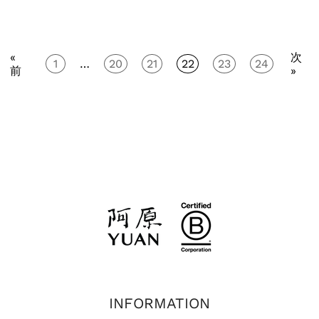
ひ目的に合った商品を見つけてください！ 東京だけ
り。お肌にハリを与えてくれる、月桃ソープ。 ほのかに
原/YUAN（ユアン）日本公式 ＠yuansoapjapan をタグ
で、こんなにも台湾を楽しめるスポットがあるんだなぁ
シナモンの香りが漂い透明肌へと導くハトムギ＋リョク
付けしていただけますと嬉しいです。 日ごろから台湾
と、arucoの隅々まで読んでしまいます。 この本片手
トウソープ。 お肌のトラブルを防ぎ、やさしくお肌を整
を応援して下さっている皆さまへ感謝を込めてのキャン
に、パスポートなしの東京台湾旅行を満喫しましょ
«
次
えるヨモギソープ。 古い角質をケアし美肌へ導く、ハイ
1
…
20
21
22
23
24
ペーン。ぜひ一緒に盛り上げてください！
う！！
前
»
ビスカスソープ。 やわらかで弾力のある艶肌へ、四神ソ
ープ。 乾燥による小ジワを目立たなくし、日焼けによ
るシミ・ソバカスを防ぐ効果のあるセットです。 シャン
プーは6種類からお選びいただけます。 特におすすめな
のは、月桃シャンプー、こちらは月桃コンディショナー
と特に相性のいいセットです。 2つ目は、ソウキッカス
カルプシャンプー（桑菊花）ミネラル成分が豊富で、髪
にうるおいをあたえます。ローズマリーとラベンダーの
贅沢な香りも特徴です。 他に、センブリ、ニガウリ、レ
モン、ミカンシャンプーもお選びいただけます。 この夏
はトライアルセットで、阿原/YUAN（ユアン）の人気商
品をぜひお試しください！ ＜夏季限定 6種類のシャ
ンプーから選べるポーチ付きトライアルセット＞ ★（月
桃・ソウキッカ・センブリ・苦瓜・レモン・ミカン）シ
INFORMATION
ャンプー 50ml ★月桃コンディショナー 50ml ★18gミ