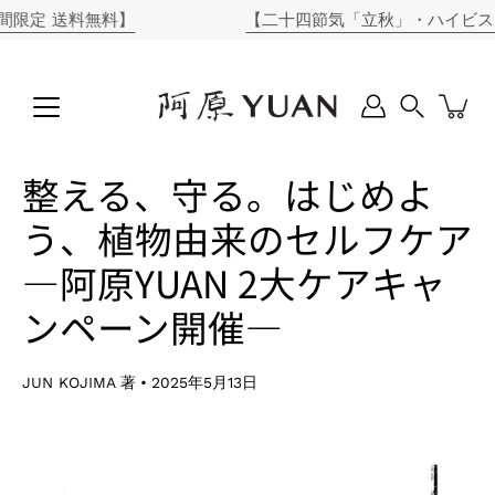
コ
送料無料】
【二十四節気「立秋」・ハイビスカスソー
ン
テ
ン
ツ
に
Search
ス
キ
整える、守る。はじめよ
ッ
プ
う、植物由来のセルフケア
―阿原YUAN 2大ケアキャ
ンペーン開催―
JUN KOJIMA 著
2025年5月13日