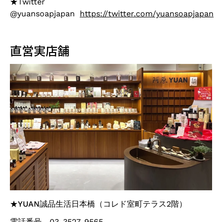
★Twitter
@yuansoapjapan
https://twitter.com/yuansoapjapan
直営実店舗
★
YUAN誠品生活日本橋
（コレド室町テラス2階）
電話番号 03-3527-9565